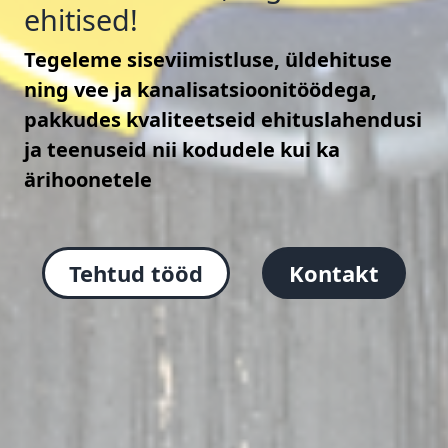
ehitised!
Tegeleme siseviimistluse, üldehituse
ning vee ja kanalisatsioonitöödega,
pakkudes kvaliteetseid ehituslahendusi
ja teenuseid nii kodudele kui ka
ärihoonetele
Tehtud tööd
Kontakt